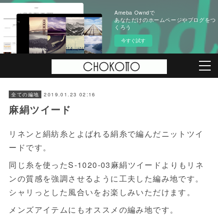
Ameba Owndで
あなただけのホームページやブログをつ
くろう
今すぐ試す
2019.01.23 02:16
全ての編地
麻絹ツイード
リネンと絹紡糸とよばれる絹糸で編んだニットツイ
ードです。
同じ糸を使ったS-1020-03麻絹ツイードよりもリネ
ンの質感を強調させるように工夫した編み地です。
シャリっとした風合いをお楽しみいただけます。
メンズアイテムにもオススメの編み地です。