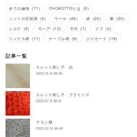
全ての編地
(
71
)
CHOKOTTOとは
(
5
)
ニットの豆知識
(
6
)
ウール
(
46
)
綿
(
22
)
麻
(
20
)
シルク
(
5
)
モヘア
(
13
)
天竺
(
7
)
リブ
(
2
)
リンクス柄
(
11
)
ケーブル柄
(
9
)
ジャカード
(
19
)
記事一覧
スレッド刺し子 白
2022.12.14 08:30
スレッド刺し子 フラミンゴ
2022.07.11 08:31
アラン柄
2022.02.21 09:50