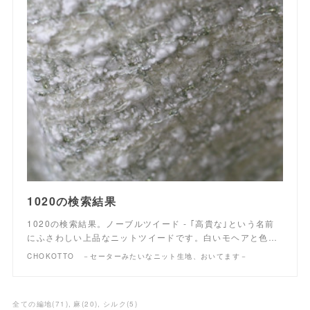
1020の検索結果
1020の検索結果。ノーブルツイード - ｢高貴な｣という名前
にふさわしい上品なニットツイードです。白いモヘアと色…
CHOKOTTO －セーターみたいなニット生地、おいてます－
全ての編地
(
71
)
麻
(
20
)
シルク
(
5
)