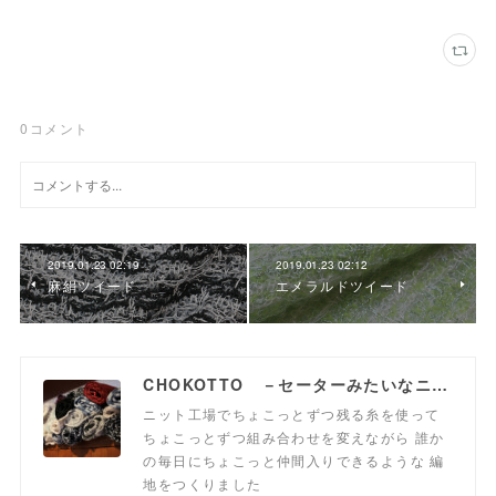
0
コメント
2019.01.23 02:19
2019.01.23 02:12
麻絹ツイード
エメラルドツイード
CHOKOTTO －セーターみたいなニット生地、おいてます－
ニット工場でちょこっとずつ残る糸を使って
ちょこっとずつ組み合わせを変えながら 誰か
の毎日にちょこっと仲間入りできるような 編
地をつくりました