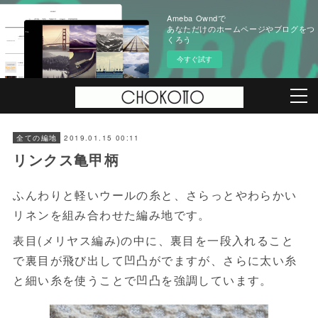
Ameba Owndで
あなただけのホームページやブログをつ
くろう
今すぐ試す
2019.01.15 00:11
全ての編地
リンクス亀甲柄
ふんわりと軽いウールの糸と、さらっとやわらかい
リネンを組み合わせた編み地です。
表目(メリヤス編み)の中に、裏目を一段入れること
で裏目が飛び出して凹凸がでますが、さらに太い糸
と細い糸を使うことで凹凸を強調しています。