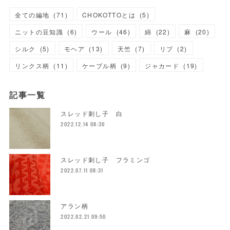
全ての編地
(
71
)
CHOKOTTOとは
(
5
)
ニットの豆知識
(
6
)
ウール
(
46
)
綿
(
22
)
麻
(
20
)
シルク
(
5
)
モヘア
(
13
)
天竺
(
7
)
リブ
(
2
)
リンクス柄
(
11
)
ケーブル柄
(
9
)
ジャカード
(
19
)
記事一覧
スレッド刺し子 白
2022.12.14 08:30
スレッド刺し子 フラミンゴ
2022.07.11 08:31
アラン柄
2022.02.21 09:50