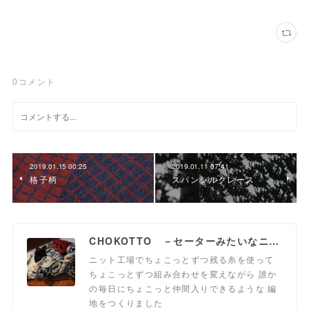
0
コメント
2019.01.15 00:25
2019.01.11 07:41
格子柄
スパンシルクレース
CHOKOTTO －セーターみたいなニット生地、おいてます－
ニット工場でちょこっとずつ残る糸を使って
ちょこっとずつ組み合わせを変えながら 誰か
の毎日にちょこっと仲間入りできるような 編
地をつくりました