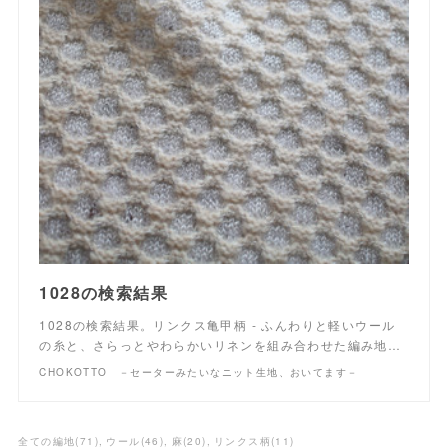
1028の検索結果
1028の検索結果。リンクス亀甲柄 - ふんわりと軽いウール
の糸と、さらっとやわらかいリネンを組み合わせた編み地…
CHOKOTTO －セーターみたいなニット生地、おいてます－
全ての編地
(
71
)
ウール
(
46
)
麻
(
20
)
リンクス柄
(
11
)