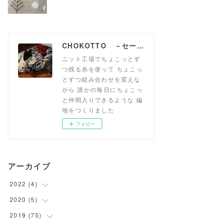
CHOKOTTO －セーターみたいなニット生地、おいてます－
ニット工場でちょこっとず
つ残る糸を使って ちょこっ
とずつ組み合わせを変えな
がら 誰かの毎日にちょこっ
と仲間入りできるような 編
地をつくりました
フォロー
アーカイブ
2022
(
4
)
2020
(
5
(
1
)
)
(
1
)
2019
(
75
(
5
)
)