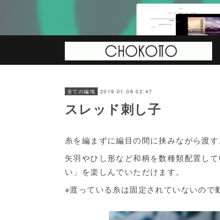
2019.01.08 02:47
全ての編地
スレッド刺し子
糸を編まずに編目の間に挟みながら渡す
矢羽やひし形など和柄を数種類配置して
い」を楽しんでいただけます。
※渡っている糸は固定されていないので