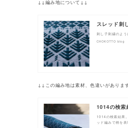
↓↓編み地について↓↓
スレッド刺
刺し子刺繍のよう
CHOKOTTO blog
↓↓この編み地は素材、色違いがありま
1014の検
1014の検索結
ッド編みで柄を表