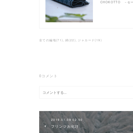
CHOKOTTO －
全ての編地
(
71
)
綿
(
22
)
ジャカード
(
19
)
0
コメント
2019.01.08 02:50
フリンジお化け