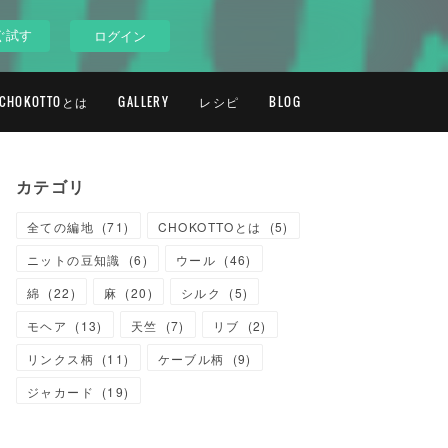
ぐ試す
ログイン
CHOKOTTOとは
GALLERY
レシピ
BLOG
カテゴリ
全ての編地
(
71
)
CHOKOTTOとは
(
5
)
ニットの豆知識
(
6
)
ウール
(
46
)
綿
(
22
)
麻
(
20
)
シルク
(
5
)
モヘア
(
13
)
天竺
(
7
)
リブ
(
2
)
リンクス柄
(
11
)
ケーブル柄
(
9
)
ジャカード
(
19
)