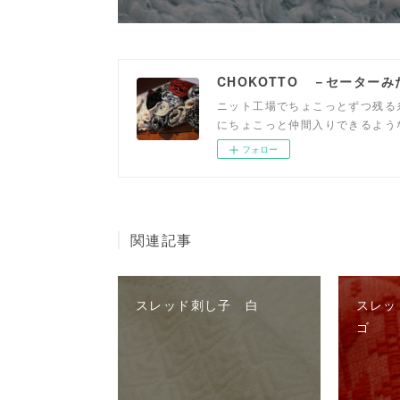
CHOKOTTO －セーター
ニット工場でちょこっとずつ残る
にちょこっと仲間入りできるよう
フォロー
関連記事
スレッド刺し子 白
スレッ
ゴ