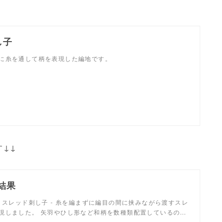
し子
に糸を通して柄を表現した編地です。
す↓↓
索結果
果。スレッド刺し子 - 糸を編まずに編目の間に挟みながら渡すスレ
現しました。 矢羽やひし形など和柄を数種類配置しているの…