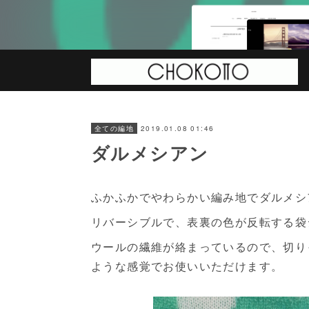
2019.01.08 01:46
全ての編地
ダルメシアン
ふかふかでやわらかい編み地でダルメシ
リバーシブルで、表裏の色が反転する袋
ウールの繊維が絡まっているので、切り
ような感覚でお使いいただけます。