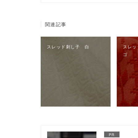
関連記事
スレッド刺し子 白
スレッ
ゴ
PR