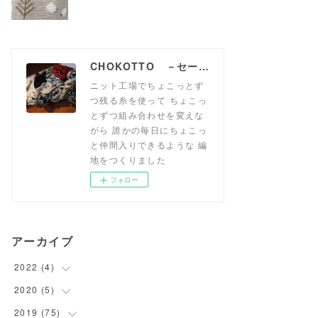
CHOKOTTO －セーターみたいなニット生地、おいてます－
ニット工場でちょこっとず
つ残る糸を使って ちょこっ
とずつ組み合わせを変えな
がら 誰かの毎日にちょこっ
と仲間入りできるような 編
地をつくりました
フォロー
アーカイブ
2022
(
4
)
2020
(
5
(
1
)
)
(
1
)
2019
(
75
(
5
)
)