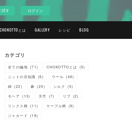
ぐ試す
ログイン
CHOKOTTOとは
GALLERY
レシピ
BLOG
カテゴリ
全ての編地
(
71
)
CHOKOTTOとは
(
5
)
ニットの豆知識
(
6
)
ウール
(
46
)
綿
(
22
)
麻
(
20
)
シルク
(
5
)
モヘア
(
13
)
天竺
(
7
)
リブ
(
2
)
リンクス柄
(
11
)
ケーブル柄
(
9
)
ジャカード
(
19
)