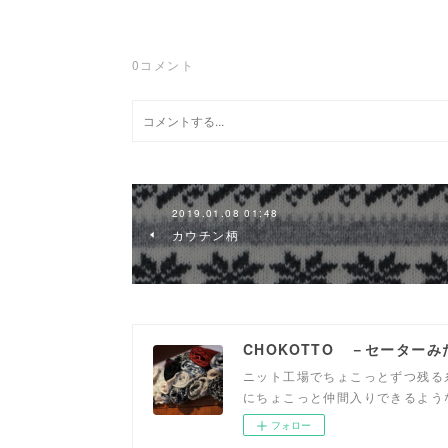
0
コメント
2019.01.08 01:48
カウチン柄
CHOKOTTO －セーター
ニット工場でちょこっとずつ残る
にちょこっと仲間入りできるよう
フォロー