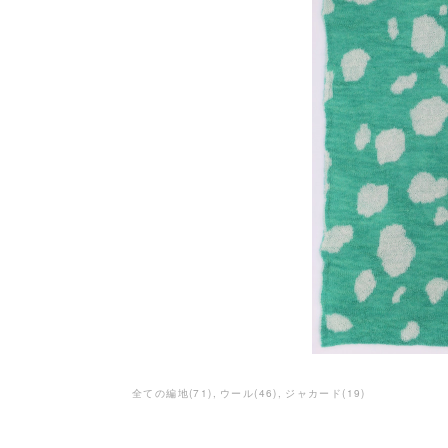
全ての編地
(
71
)
ウール
(
46
)
ジャカード
(
19
)