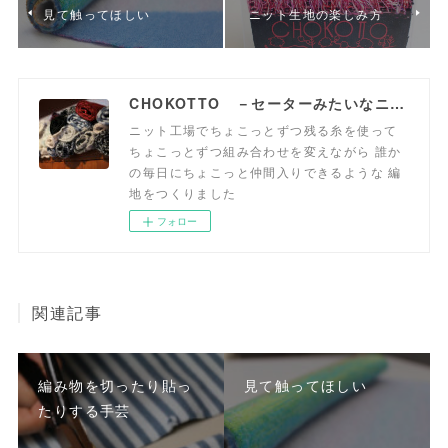
見て触ってほしい
ニット生地の楽しみ方
CHOKOTTO －セーターみたいなニット生地、おいてます－
ニット工場でちょこっとずつ残る糸を使って
ちょこっとずつ組み合わせを変えながら 誰か
の毎日にちょこっと仲間入りできるような 編
地をつくりました
フォロー
関連記事
編み物を切ったり貼っ
見て触ってほしい
たりする手芸