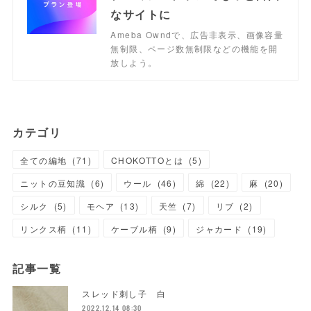
なサイトに
Ameba Owndで、広告非表示、画像容量
無制限、ページ数無制限などの機能を開
放しよう。
カテゴリ
全ての編地
(
71
)
CHOKOTTOとは
(
5
)
ニットの豆知識
(
6
)
ウール
(
46
)
綿
(
22
)
麻
(
20
)
シルク
(
5
)
モヘア
(
13
)
天竺
(
7
)
リブ
(
2
)
リンクス柄
(
11
)
ケーブル柄
(
9
)
ジャカード
(
19
)
記事一覧
スレッド刺し子 白
2022.12.14 08:30