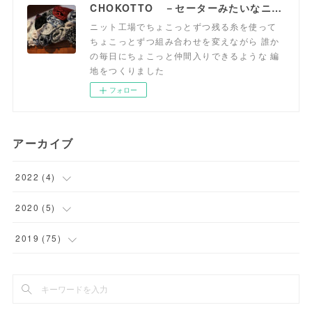
CHOKOTTO －セーターみたいなニット生地、おいてます－
ニット工場でちょこっとずつ残る糸を使って
ちょこっとずつ組み合わせを変えながら 誰か
の毎日にちょこっと仲間入りできるような 編
地をつくりました
フォロー
アーカイブ
2022
(
4
)
(
1
)
2020
(
5
)
(
1
)
(
5
)
2019
(
75
)
(
2
)
(
75
)