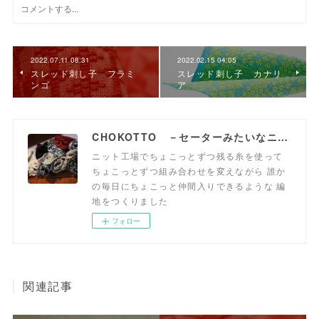
2022.07.11 08:31
2022.02.15 04:05
スレッド刺し子 フラミ
スレッド刺し子 カナリ
ンゴ
ア
CHOKOTTO －セーターみたいなニット生地、おいてます－
ニット工場でちょこっとずつ残る糸を使って
ちょこっとずつ組み合わせを変えながら 誰か
の毎日にちょこっと仲間入りできるような 編
地をつくりました
フォロー
関連記事