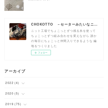
CHOKOTTO －セーターみたいなニット生地、おいてます－
ニット工場でちょこっとずつ残る糸を使って
ちょこっとずつ組み合わせを変えながら 誰か
の毎日にちょこっと仲間入りできるような 編
地をつくりました
フォロー
アーカイブ
2022
(
4
)
(
1
)
2020
(
5
)
(
1
)
(
5
)
2019
(
75
)