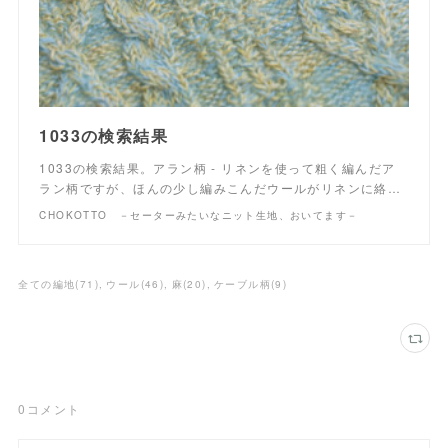
1033の検索結果
1033の検索結果。アラン柄 - リネンを使って粗く編んだア
ラン柄ですが、ほんの少し編みこんだウールがリネンに絡…
CHOKOTTO －セーターみたいなニット生地、おいてます－
全ての編地
(
71
)
ウール
(
46
)
麻
(
20
)
ケーブル柄
(
9
)
0
コメント