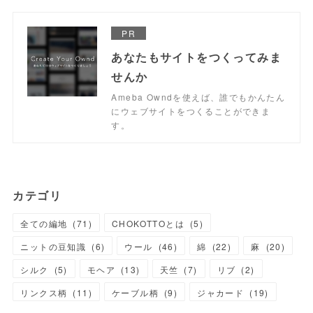
PR
あなたもサイトをつくってみま
せんか
Ameba Owndを使えば、誰でもかんたん
にウェブサイトをつくることができま
す。
カテゴリ
全ての編地
(
71
)
CHOKOTTOとは
(
5
)
ニットの豆知識
(
6
)
ウール
(
46
)
綿
(
22
)
麻
(
20
)
シルク
(
5
)
モヘア
(
13
)
天竺
(
7
)
リブ
(
2
)
リンクス柄
(
11
)
ケーブル柄
(
9
)
ジャカード
(
19
)