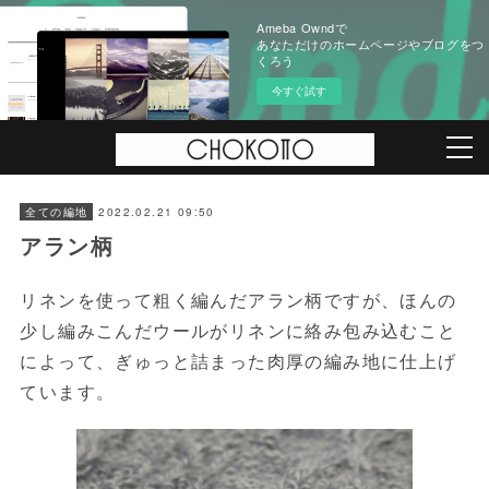
Ameba Owndで
あなただけのホームページやブログをつ
くろう
今すぐ試す
2022.02.21 09:50
全ての編地
アラン柄
リネンを使って粗く編んだアラン柄ですが、ほんの
少し編みこんだウールがリネンに絡み包み込むこと
によって、ぎゅっと詰まった肉厚の編み地に仕上げ
ています。